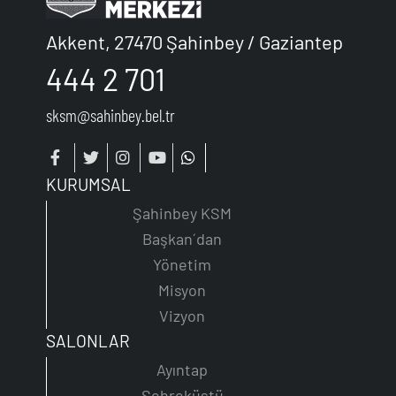
Akkent, 27470 Şahinbey / Gaziantep
444 2 701
sksm@sahinbey.bel.tr
KURUMSAL
Şahinbey KSM
Başkan´dan
Yönetim
Misyon
Vizyon
SALONLAR
Ayıntap
Şehreküstü