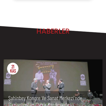
HABERLER
21
KAS
Şahinbey Kongre Ve Sanat Merkezi´nde
Gaziantepliler Uygur Kardeşlerle