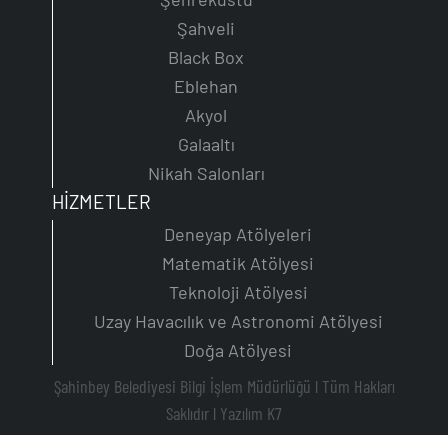
Şahveli
Black Box
Eblehan
Akyol
Galaaltı
Nikah Salonları
HİZMETLER
Deneyap Atölyeleri
Matematik Atölyesi
Teknoloji Atölyesi
Uzay Havacılık ve Astronomi Atölyesi
Doğa Atölyesi
Şahinbey Belediyesi Bilgi İşlem Müdürlüğü l Tüm Hakları
Saklıdır l
Yazılım K7