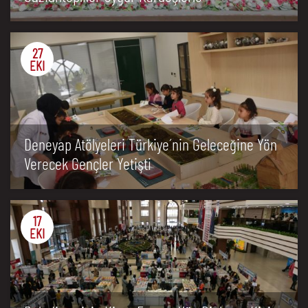
27
EKI
Deneyap Atölyeleri Türkiye´nin Geleceğine Yön
Verecek Gençler Yetişti
17
EKI