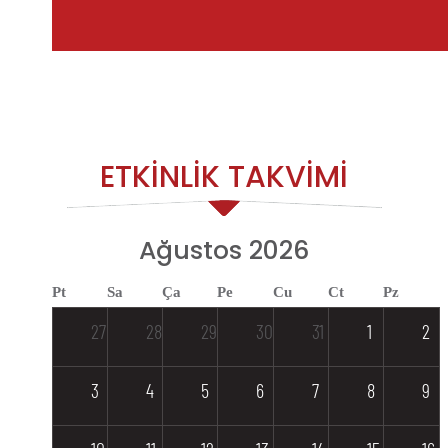
ETKİNLİK TAKVİMİ
Ağustos 2026
Pt
Sa
Ça
Pe
Cu
Ct
Pz
27
28
29
30
31
1
2
3
4
5
6
7
8
9