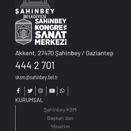
Akkent, 27470 Şahinbey / Gaziantep
444 2 701
sksm@sahinbey.bel.tr
KURUMSAL
Şahinbey KSM
Başkan´dan
Yönetim