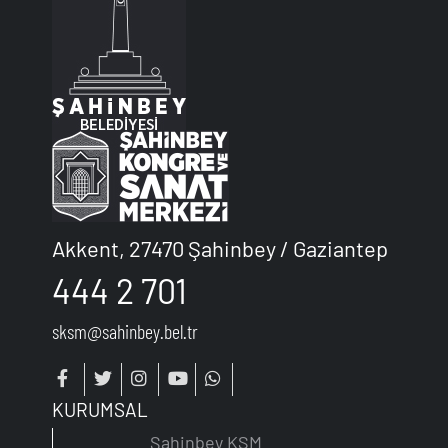
Akkent, 27470 Şahinbey / Gaziantep
444 2 701
sksm@sahinbey.bel.tr
KURUMSAL
Şahinbey KSM