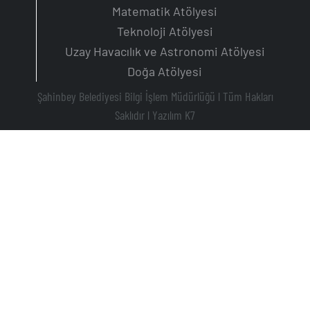
Matematik Atölyesi
Teknoloji Atölyesi
Uzay Havacılık ve Astronomi Atölyesi
Doğa Atölyesi
Şahinbey Belediyesi Bilgi İşlem Müdürlüğü l Tüm Hakları
Saklıdır l
Yazılım K7