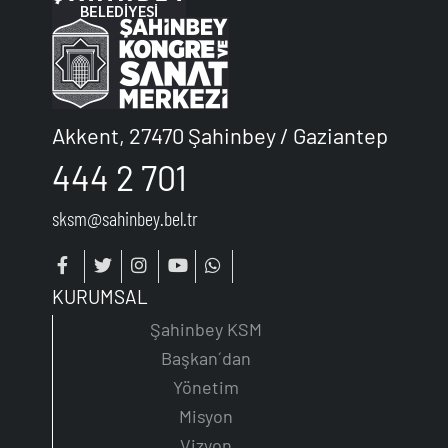
Akkent, 27470 Şahinbey / Gaziantep
444 2 701
sksm@sahinbey.bel.tr
KURUMSAL
Şahinbey KSM
Başkan´dan
Yönetim
Misyon
Vizyon