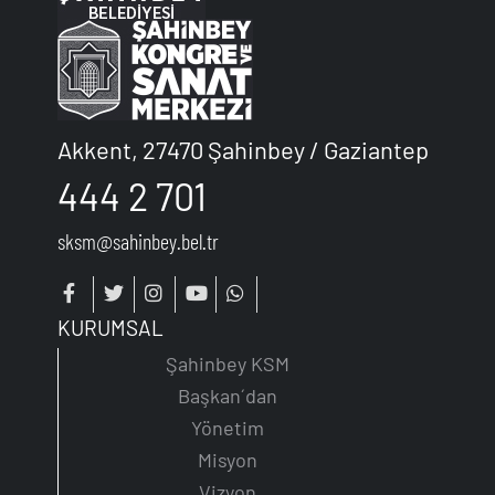
Akkent, 27470 Şahinbey / Gaziantep
444 2 701
sksm@sahinbey.bel.tr
KURUMSAL
Şahinbey KSM
Başkan´dan
Yönetim
Misyon
Vizyon