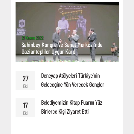
21 Kasım 2022
Şahinbey Kongre Ve Sanat Merkezi´nde
Gaziantepliler Uygur Kard
Deneyap Atölyeleri Türkiye´nin
27
Geleceğine Yön Verecek Gençler
Eki
Belediyemizin Kitap Fuarını Yüz
17
Binlerce Kişi Ziyaret Etti
Eki