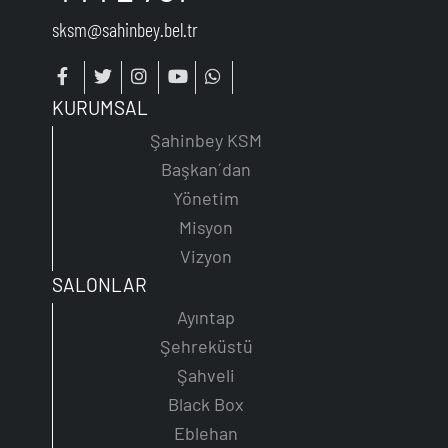
sksm@sahinbey.bel.tr
KURUMSAL
Şahinbey KSM
Başkan´dan
Yönetim
Misyon
Vizyon
SALONLAR
Ayıntap
Şehreküstü
Şahveli
Black Box
Eblehan