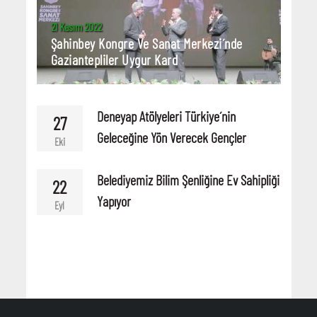
21 Kasım 2022
Şahinbey Kongre Ve Sanat Merkezi´nde
Gaziantepliler Uygur Kard
Deneyap Atölyeleri Türkiye´nin
27
Geleceğine Yön Verecek Gençler
Eki
Belediyemiz Bilim Şenliğine Ev Sahipliği
22
Yapıyor
Eyl