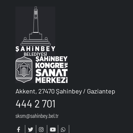
Akkent, 27470 Şahinbey / Gaziantep
444 2 701
sksm@sahinbey.bel.tr